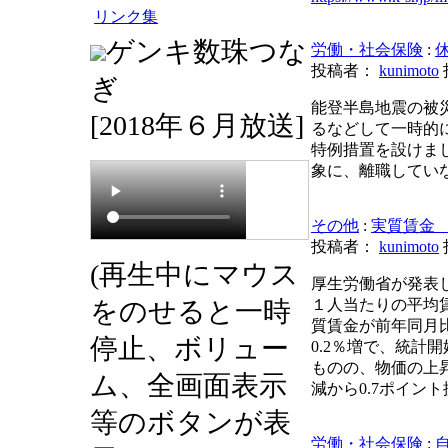
リンク集
ゲンキ数珠つな
労働・社会保険
:
投稿者：
kunimoto
ぎ
能登半島地震の被
[2018年６月放送]
るなどして一時的
特例措置を設けま
象に、離職していな
その他
:
実質賃金 
投稿者：
kunimoto
(再生中にマウス
厚生労働省が発表し
をのせると一時
１人当たりの平均
質賃金が前年同月比
停止、ボリュー
0.2％増で、統計
ものの、物価の上昇
ム、全画面表示
減から0.7ポイン
等のボタンが表
労働・社会保険
: