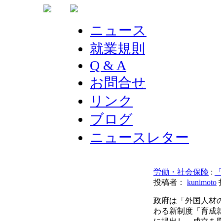
ニュース
就業規則
Q & A
お問合せ
リンク
ブログ
ニュースレター
労働・社会保険
:
投稿者：
kunimoto
政府は「外国人材
わる新制度「育成