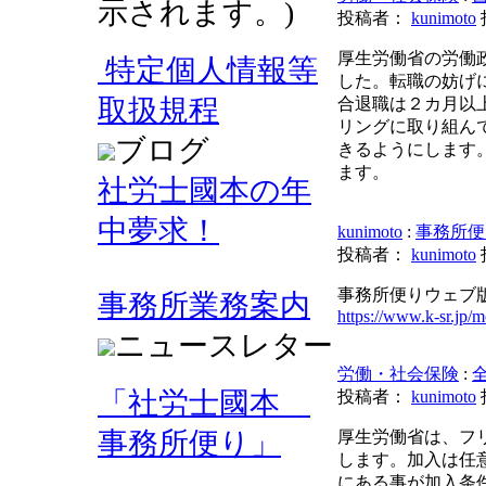
示されます。)
投稿者：
kunimoto
厚生労働省の労働
特定個人情報等
した。転職の妨げ
取扱規程
合退職は２カ月以
リングに取り組ん
ブログ
きるようにします。
ます。
社労士國本の年
中夢求！
kunimoto
:
事務所便
投稿者：
kunimoto
事務所便りウェブ
事務所業務案内
https://www.k-sr.jp/m
ニュースレター
労働・社会保険
:
「社労士國本
投稿者：
kunimoto
事務所便り」
厚生労働省は、フ
します。加入は任
にある事が加入条件