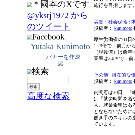
＊國本のXです
施行を目指します
@yksrj1972 から
労働・社会保険
:
のツイート
投稿者：
kunimoto
Facebook
厚生労働省の31
Yutaka Kunimoto
1.29倍で、前月
（現数値）は前年
|
バナーを作成
業率は2.6％で、
検索
その他
:
潜在的な働
投稿者：
kunimoto
内閣府は30日、「
高度な検索
は「就労時間を増や
人、就業希望はあ
とならないために
働き手のスキルの
ています。