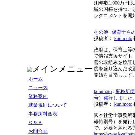
(1)年収1,000
域の国籍を持つこと
ックコメントを開
その他
:
保育士ら
投稿者：
kunimoto
政府は、保育士等
て情報支援サイト
善の取組みを検証
メインメニュー
度を盛り込んだ改正
開始を目指します
ホーム
ニュース
kunimoto
:
事務所便
業務案内
号）発行しました
投稿者：
kunimoto
就業規則について
事務所料金表
國本社労士事務所
報特別号）を発行
Ｑ＆Ａ
で、必要とされる
お問合せ
https://www.k-sr.jp/m