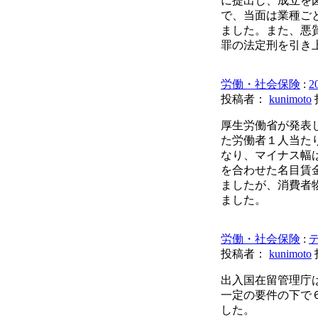
に提出し、成立を
で、当面は業種ご
ました。また、悪
罪の法定刑を引き
労働・社会保険
:
投稿者：
kunimoto
厚生労働省が発表し
た労働者１人当た
なり、マイナス幅は
を合わせた名目賃金
ましたが、消費者
ました。
労働・社会保険
:
投稿者：
kunimoto
出入国在留管理庁
一定の要件の下で
した。