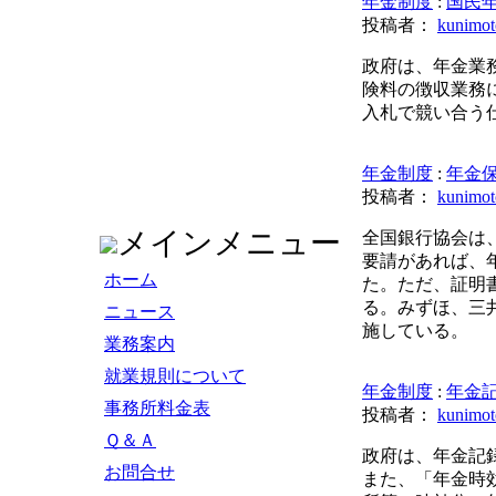
年金制度
:
国民
投稿者：
kunimot
政府は、年金業
険料の徴収業務
入札で競い合う
年金制度
:
年金
投稿者：
kunimot
メインメニュー
全国銀行協会は
要請があれば、
ホーム
た。ただ、証明
る。みずほ、三
ニュース
施している。
業務案内
就業規則について
年金制度
:
年金
事務所料金表
投稿者：
kunimot
Ｑ＆Ａ
政府は、年金記
お問合せ
また、「年金時