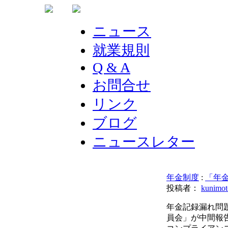
ニュース
就業規則
Q & A
お問合せ
リンク
ブログ
ニュースレター
年金制度
:
「年
投稿者：
kunimot
年金記録漏れ問
員会」が中間報