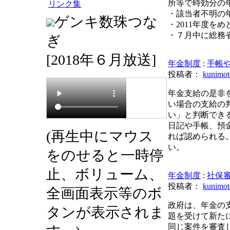
所等で時効分の
リンク集
・該当者不明の年
ゲンキ数珠つな
・2011年度を
・７月中に総務
ぎ
[2018年６月放送]
年金制度
:
手帳
投稿者：
kunimot
年金支給の是非
い場合の支給の
い」と判断でき
日記や手帳、預
(再生中にマウス
れば認められる
い。
をのせると一時停
止、ボリューム、
年金制度
:
社保
投稿者：
kunimot
全画面表示等のボ
政府は、年金の
タンが表示されま
題を受けて新た
同じ案件を審査