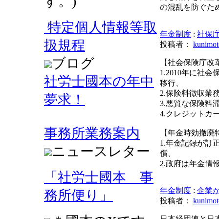
す。)
の混乱を防ぐた
特定個人情報等取
年金制度
:
社保
扱規程
投稿者：
kunimot
ブログ
【社会保険庁改
1.2010年に
社労士國本の年中
移行、
2.保険料徴収業
夢求！
3.悪質な保険
4.クレジット
事務所業務案内
【年金時効撤廃
1.年金記録が
ニュースレター
償、
2.政府は年金
「社労士國本 事
年金制度
:
企業
務所便り」
投稿者：
kunimot
日本経団連と日