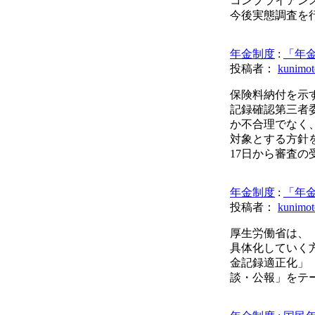
コンプライアン
今後実態調査を
年金制度
:
「年
投稿者：
kunimot
保険料納付を示
記録確認第三者
か不合理でなく
対象とする方針
17日から審査の
年金制度
:
「年
投稿者：
kunimot
厚生労働省は、
具体化していく
金記録適正化」
談・公報」をテ