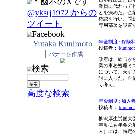
＊國本のXです
業員に代わって
@yksrj1972 からの
とを決めた。企
確認を行い、問
ツイート
専用部署を設置
Facebook
Yutaka Kunimoto
年金制度
:
保険
投稿者：
kunimot
|
バナーを作成
政府は、給与か
業の事務処理ミ
検索
について、天引
討に入った。企
く考え。
高度な検索
年金制度
:
加入
投稿者：
kunimot
柳沢厚生労働大
年度にも年金の加
人）には、特定