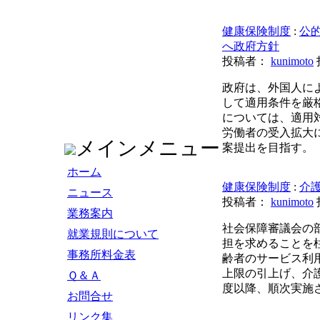
健康保険制度
:
公
へ政府方針
投稿者：
kunimoto
政府は、外国人に
して適用条件を厳
については、適用
労働者の受入拡大
メインメニュー
案提出を目指す。
ホーム
健康保険制度
:
介
ニュース
投稿者：
kunimoto
業務案内
社会保障審議会の
就業規則について
担を求めることを
事務所料金表
齢者のサービス利
上限の引上げ、介護
Ｑ＆Ａ
度以降、順次実施
お問合せ
リンク集