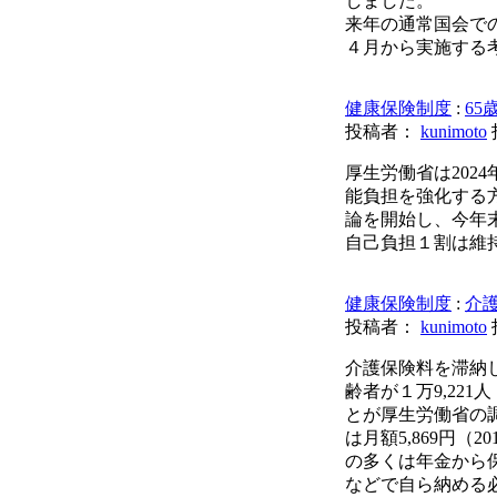
しました。
来年の通常国会での
４月から実施する
健康保険制度
:
6
投稿者：
kunimoto
厚生労働省は202
能負担を強化する
論を開始し、今年
自己負担１割は維
健康保険制度
:
介
投稿者：
kunimoto
介護保険料を滞納
齢者が１万9,221
とが厚生労働省の
は月額5,869円（2
の多くは年金から
などで自ら納める