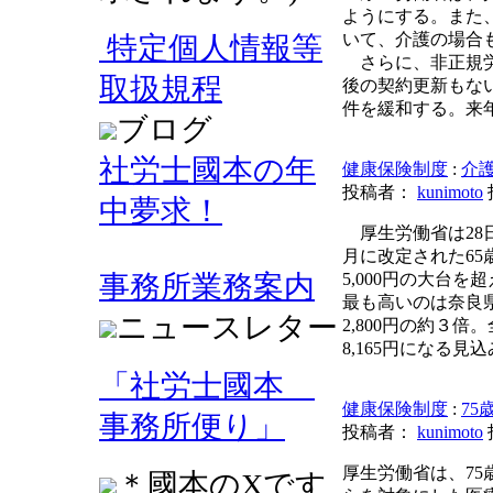
ようにする。また
いて、介護の場合
特定個人情報等
さらに、非正規労
取扱規程
後の契約更新もな
件を緩和する。来
ブログ
社労士國本の年
健康保険制度
:
介護
投稿者：
kunimoto
中夢求！
厚生労働省は28
月に改定された65
事務所業務案内
5,000円の大台を超
最も高いのは奈良県
ニュースレター
2,800円の約３倍
8,165円になる見
「社労士國本
健康保険制度
:
7
事務所便り」
投稿者：
kunimoto
厚生労働省は、7
＊國本のXです