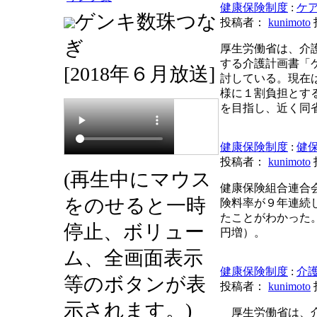
健康保険制度
:
ケ
ゲンキ数珠つな
投稿者：
kunimoto
ぎ
厚生労働省は、介
する介護計画書「
[2018年６月放送]
討している。現在
様に１割負担とする
を目指し、近く同
健康保険制度
:
健
投稿者：
kunimoto
(再生中にマウス
健康保険組合連合会
をのせると一時
険料率が９年連続し
たことがわかった。
停止、ボリュー
円増）。
ム、全画面表示
健康保険制度
:
介
等のボタンが表
投稿者：
kunimoto
示されます。)
厚生労働省は、介