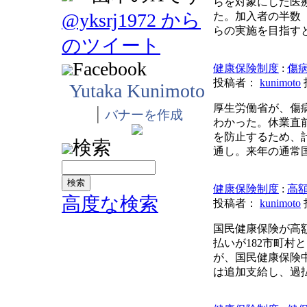
らを対象にした医
@yksrj1972 から
た。加入者の半数（
らの実施を目指す
のツイート
Facebook
健康保険制度
:
傷
投稿者：
kunimoto
Yutaka Kunimoto
|
厚生労働省が、傷
バナーを作成
わかった。休業直
を防止するため、
検索
通し。来年の通常
健康保険制度
:
高額
高度な検索
投稿者：
kunimoto
国民健康保険が高
払いが182市町村
が、国民健康保険
は追加支給し、過