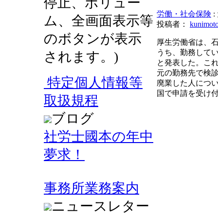
停止、ボリュー
労働・社会保険
ム、全画面表示等
投稿者：
kunimot
のボタンが表示
厚生労働省は、
うち、勤務して
されます。)
と発表した。こ
元の勤務先で検
特定個人情報等
廃業した人につい
国で申請を受け
取扱規程
ブログ
社労士國本の年中
夢求！
事務所業務案内
ニュースレター