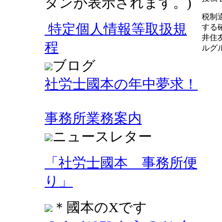
タンが表示されます。)
税制
特定個人情報等取扱規
する
井住
程
ルグ
ブログ
社労士國本の年中夢求！
事務所業務案内
ニュースレター
「社労士國本 事務所便
り」
＊國本のXです