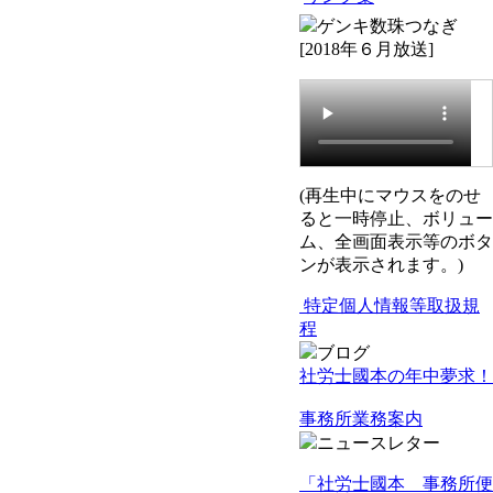
ゲンキ数珠つなぎ
[2018年６月放送]
(再生中にマウスをのせ
ると一時停止、ボリュー
ム、全画面表示等のボタ
ンが表示されます。)
特定個人情報等取扱規
程
ブログ
社労士國本の年中夢求！
事務所業務案内
ニュースレター
「社労士國本 事務所便