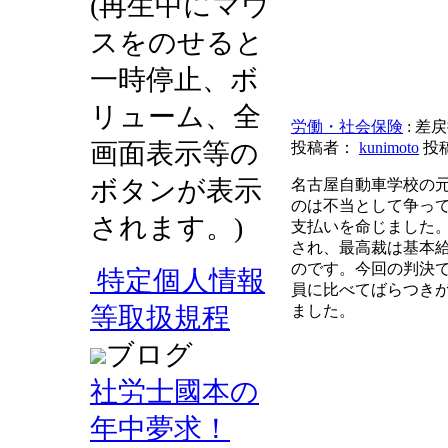
(再生中にマウ
スをのせると
一時停止、ボ
リューム、全
労働・社会保険
: 
画面表示等の
投稿者：
kunimoto
投稿
ボタンが表示
名古屋自動車学校の
のは不当として争って
されます。)
支払いを命じました。
され、最高裁は基本
のです。今回の判決
特定個人情報
員に比べてばらつき
等取扱規程
ました。
ブログ
社労士國本の
年中夢求！