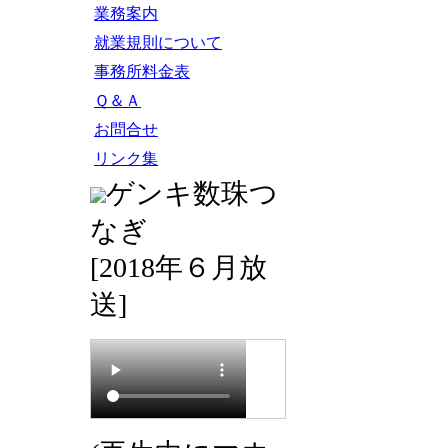
業務案内
就業規則について
事務所料金表
Ｑ＆Ａ
お問合せ
リンク集
ゲンキ数珠つ
なぎ
[2018年６月放
送]