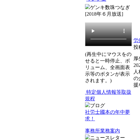
ゲンキ数珠つなぎ
[2018年６月放送]
労
投
(再生中にマウスをの
厚
せると一時停止、ボ
2
リューム、全画面表
人
示等のボタンが表示
の
されます。)
援
特定個人情報等取扱
規程
ブログ
社労士國本の年中夢
求！
事務所業務案内
ニュースレター