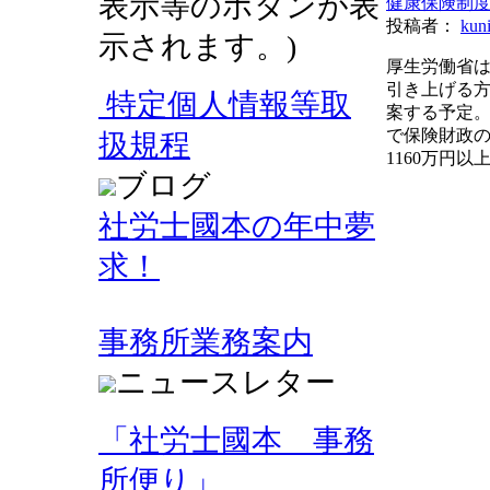
表示等のボタンが表
健康保険制
投稿者：
kun
示されます。)
厚生労働省は
引き上げる
特定個人情報等取
案する予定
で保険財政
扱規程
1160万円以
ブログ
社労士國本の年中夢
求！
事務所業務案内
ニュースレター
「社労士國本 事務
所便り」