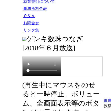
就業規則について
事務所料金表
Ｑ＆Ａ
お問合せ
リンク集
ゲンキ数珠つなぎ
[2018年６月放送]
(再生中にマウスをのせ
ると一時停止、ボリュー
健
ム、全画面表示等のボタ
投