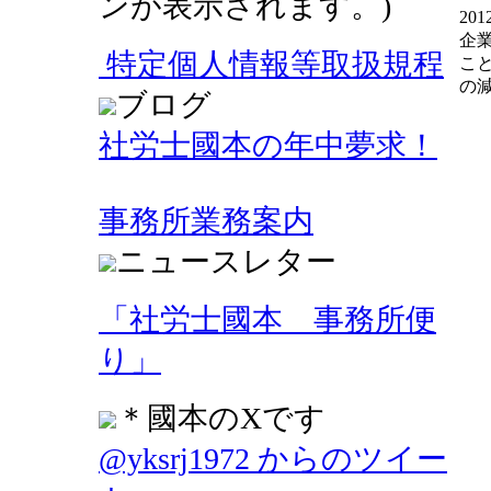
ンが表示されます。)
2
企
特定個人情報等取扱規程
こ
の
ブログ
社労士國本の年中夢求！
事務所業務案内
ニュースレター
「社労士國本 事務所便
り」
＊國本のXです
@yksrj1972 からのツイー