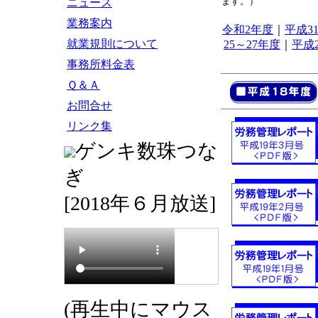
ます。）
ニュース
業務案内
令和2年度
｜
平成3
就業規則について
25～27年度
｜
平成
事務所料金表
Ｑ＆Ａ
お問合せ
リンク集
ゲンキ数珠つな
ぎ
[2018年６月放送]
(再生中にマウス