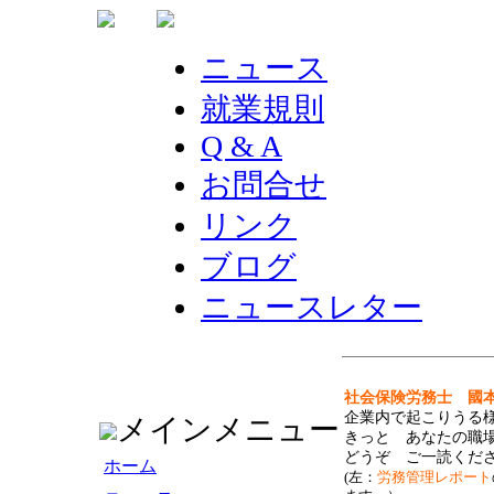
ニュース
就業規則
Q & A
お問合せ
リンク
ブログ
ニュースレター
社会保険労務士 國本
企業内で起こりうる
メインメニュー
きっと あなたの職
どうぞ ご一読くだ
ホーム
(左：
労務管理レポート