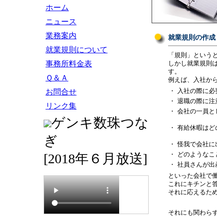
ホーム
ニュース
業務案内
就業規則の作成
就業規則について
「規則」という
事務所料金表
しかし就業規則
す。
Ｑ＆Ａ
例えば、入社か
・
入社の際に必
お問合せ
・
退職の際に注
リンク集
・
会社の一員と
ゲンキ数珠つな
・
有給休暇はど
ぎ
・
怪我で会社に
・
どのようなこ
[2018年６月放送]
・
社員さんが出
といった会社で
これにキチンと
それに応えるた
それにも関わら