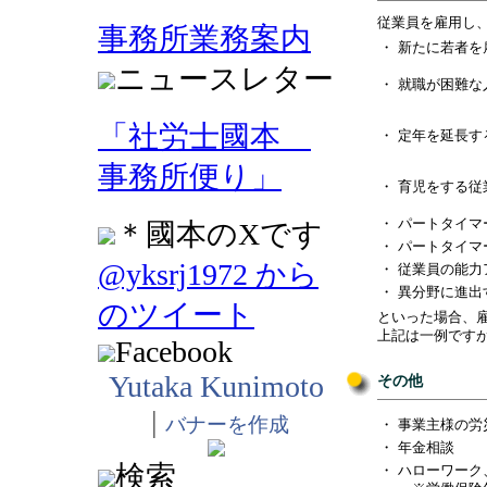
従業員を雇用し
事務所業務案内
・
新たに若者を
ニュースレター
・
就職が困難な
「社労士國本
・
定年を延長す
事務所便り」
・
育児をする従
・
パートタイマ
＊國本のXです
・
パートタイマ
@yksrj1972 から
・
従業員の能力
・
異分野に進出
のツイート
といった場合、
上記は一例です
Facebook
Yutaka Kunimoto
その他
|
バナーを作成
・
事業主様の労
・
年金相談
検索
・
ハローワーク