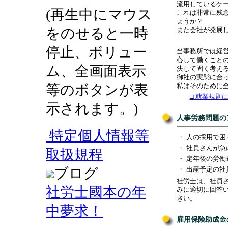
流用しているケ
(再生中にマウス
これは非常に残
ょうか？
をのせると一時
また会社が発展
停止、ボリュー
当事務所では経
心して働くこと
ム、全画面表示
決して固く考え
御社の実態に合
等のボタンが表
私はそのために
□ 就業規則
示されます。)
人事労務問題の
特定個人情報等
・
人の採用で困
・
社員さんが急
取扱規程
・
定年後の労働
ブログ
・
出産予定の社
社労士は、社員
社労士國本の年
みに適切に回答
さい。
中夢求！
雇用保険助成金