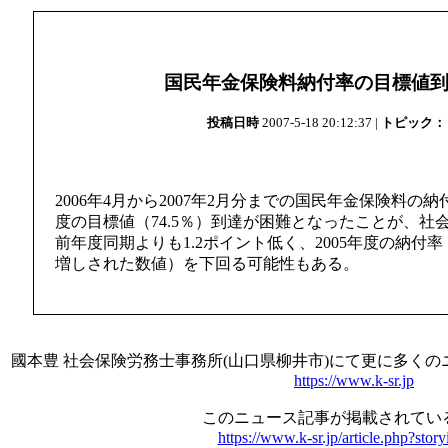
国民年金保険料納付率の目標値
投稿日時
2007-5-18 20:12:37 |
トピック：
2006年4月から2007年2月分までの国民年金保険料の納付
度の目標値（74.5％）到達が困難となったことが、社
前年度同期よりも1.2ポイント低く、2005年度の納付率
増しされた数値）を下回る可能性もある。
國本豊 社会保険労務士事務所(山口県柳井市)にて更に多く
https://www.k-sr.jp
このニュース記事が掲載されている
https://www.k-sr.jp/article.php?stor