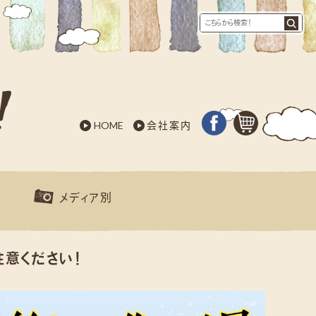
HOME
会社案内
別
メディア別
注意ください！