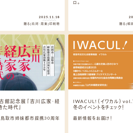
ロ。
2025.11.18
2
贈る
玖珂・周東
印刷物
贈る
柳
古館記念展『吉川広家・経
IWACUL!（イワカル）vol
きた時代』
冬のイベントをチェック！
・鳥取市姉妹都市提携30周年
最新情報をお届け！