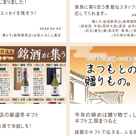
じまりました！
家族に寄り添う素敵なスタッフ
エッセイを残そう！
応してくれます。
2
暮らす
岩国駅周辺
錦帯橋
南岩国・平田
周防大島
通津・由宇
2026.06.02
玖北
藤生
灘
和木町・新港
三
暮らす
錦帯橋周辺
出版
くるとん書店
その他の地域
店の厳選冬ギフト
今年の締めは贈り物で。
ギフト工房まつもと
お酒で年越しを！
話題のギフトで伝える、ふるさ