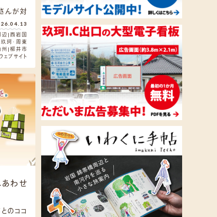
さんが対
026.04.13
周辺
西岩国
玖珂・周東
角州
柳井市
ウェブサイト
しあわせ
とのココ