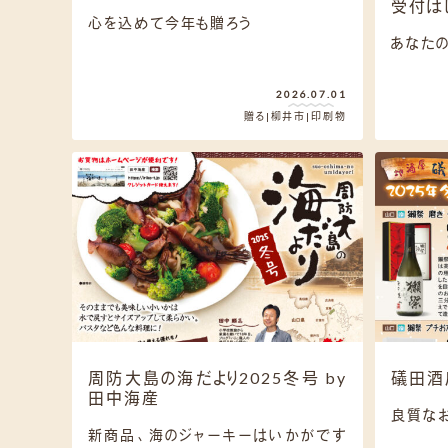
受付は
心を込めて今年も贈ろう
あなたの
2026.07.01
贈る
柳井市
印刷物
周防大島の海だより2025冬号 by
礒田酒
田中海産
良質な
新商品、海のジャーキーはいかがです