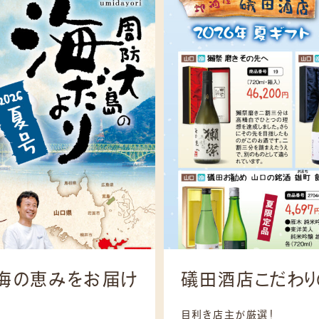
り海の恵みをお届け
礒田酒店こだわり
目利き店主が厳選！